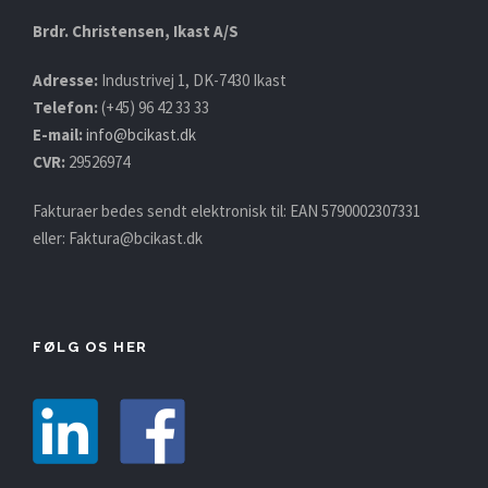
Brdr. Christensen, Ikast A/S
Adresse:
Industrivej 1, DK-7430 Ikast
Telefon:
(+45) 96 42 33 33
E-mail:
info@bcikast.dk
CVR:
29526974
Fakturaer bedes sendt elektronisk til: EAN 5790002307331
eller:
Faktura@bcikast.dk
FØLG OS HER