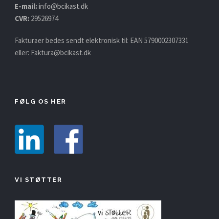
E-mail:
info@bcikast.dk
CVR:
29526974
Fakturaer bedes sendt elektronisk til: EAN 5790002307331
eller:
Faktura@bcikast.dk
FØLG OS HER
VI STØTTER