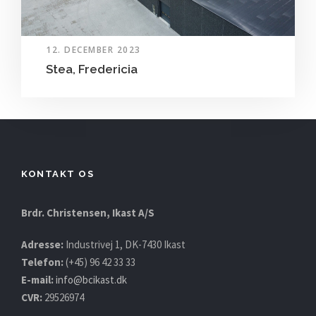
12. DECEMBER 2023
Stea, Fredericia
KONTAKT OS
Brdr. Christensen, Ikast A/S
Adresse:
Industrivej 1, DK-7430 Ikast
Telefon:
(+45) 96 42 33 33
E-mail:
info@bcikast.dk
CVR:
29526974