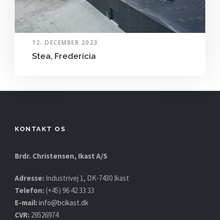
12. DECEMBER 2023
Stea, Fredericia
KONTAKT OS
Brdr. Christensen, Ikast A/S
Adresse:
Industrivej 1, DK-7430 Ikast
Telefon:
(+45) 96 42 33 33
E-mail:
info@bcikast.dk
CVR:
29526974