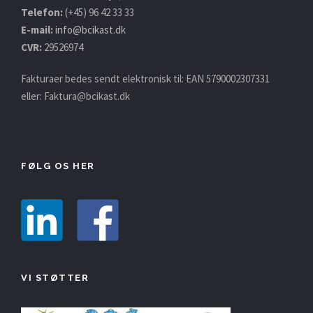
Telefon:
(+45) 96 42 33 33
E-mail:
info@bcikast.dk
CVR:
29526974
Fakturaer bedes sendt elektronisk til: EAN 5790002307331
eller:
Faktura@bcikast.dk
FØLG OS HER
VI STØTTER