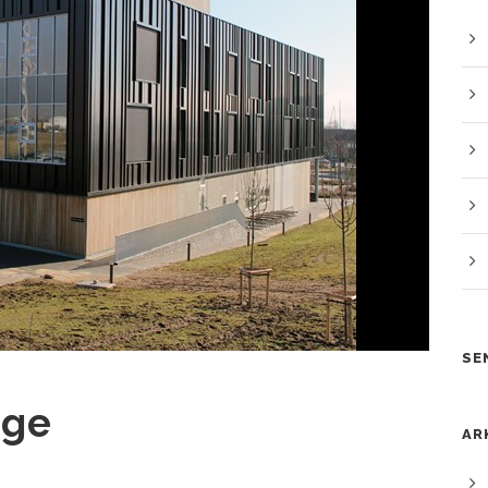
SE
øge
AR