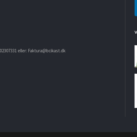
02307331 eller:
Faktura@bcikast.dk