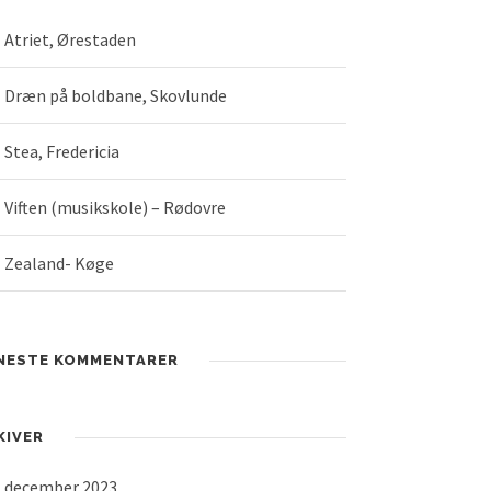
Atriet, Ørestaden
Dræn på boldbane, Skovlunde
Stea, Fredericia
Viften (musikskole) – Rødovre
Zealand- Køge
NESTE KOMMENTARER
KIVER
december 2023