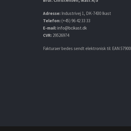
Brdr. Christensen, Ikast A/S
Adresse:
Industrivej 1, DK-7430 Ikast
Telefon:
(+45) 96 42 33 33
E-mail:
info@bcikast.dk
CVR:
29526974
Fakturaer bedes sendt elektronisk til: EAN 57900