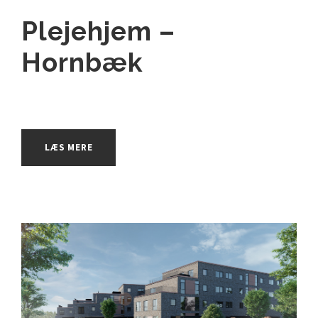
Plejehjem –
Hornbæk
LÆS MERE