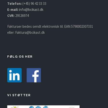
Telefon:
(+45) 96 42 33 33
E-mail:
info@bcikast.dk
CVR:
29526974
Fakturaer bedes sendt elektronisk til: EAN 5790002307331
eller:
Faktura@bcikast.dk
FØLG OS HER
VI STØTTER