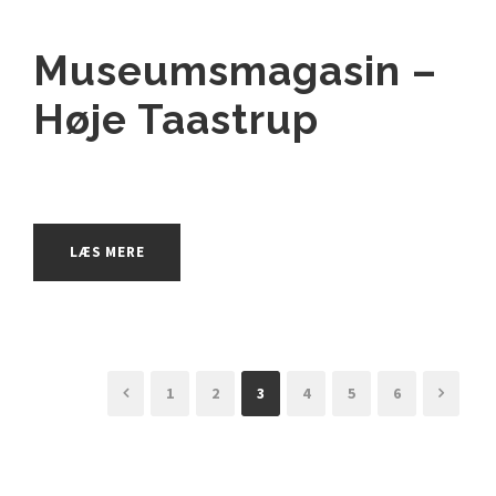
Museumsmagasin –
Høje Taastrup
LÆS MERE
1
2
3
4
5
6