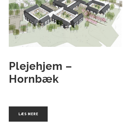
Plejehjem –
Hornbæk
LÆS MERE