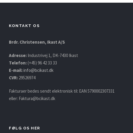
KONTAKT OS
Brdr. Christensen, Ikast A/S
Adresse:
Industrivej 1, DK-7430 Ikast
Telefon:
(+45) 96 42 33 33
E-mail:
info@bcikast.dk
CVR:
29526974
Fakturaer bedes sendt elektronisk til: EAN 5790002307331
eller:
Faktura@bcikast.dk
FØLG OS HER